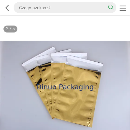
2
/
5