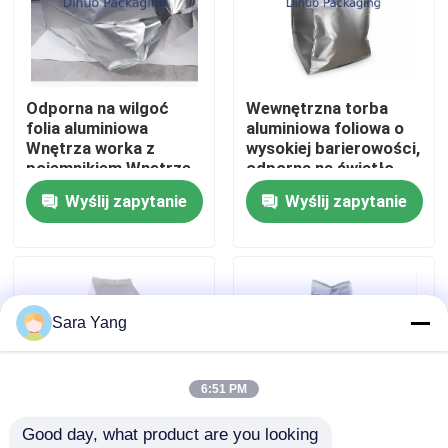
O nas
Odporna na wilgoć
Wewnętrzna torba
Wycieczka fabryczna
folia aluminiowa
aluminiowa foliowa o
Wnętrza worka z
wysokiej barierowości,
pojemnikiem Wnętrze
odporna na światło,
Kontrola jakości
worka z pojemnikiem
do worków
Wyślij zapytanie
Wyślij zapytanie
Światłoodporny
kontenerowych dla
podkład do opakowań
baterii litowych,
Skontaktuj się z nami
chemicznych z
żywności i opakowań
akumulatorami
chemicznych
litowymi
Nowości
Sara Yang
Przypadki
6:51 PM
Good day, what product are you looking 
Torby pocztowe Bubble