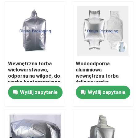
Wewnętrzna torba
Wodoodporna
wielowarstwowa,
aluminiowa
odporna na wilgoć, do
wewnętrzna torba
worka kontenerowego
foliowa worka
do przechowywania
kontenerowego,
Wyślij zapytanie
Wyślij zapytanie
proszków
wkładka
Dom
chemicznych i ciał
światłoszczelna do
stałych spożywczych
pakowania
chemikaliów i
Produkty
żywności
Filmy