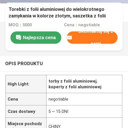
Torebki z folii aluminiowej do wielokrotnego
zamykania w kolorze złotym, saszetka z folii
aluminiowej do pakowania żywności
MOQ：5000
Cena：negotiable
Skontaktuj się z
Najlepsza cena
nami
OPIS PRODUKTU
torby z folii aluminiowej
,
High Light:
koperty z folii aluminiowej
Cena
negotiable
Czas dostawy
5 ~ 15 DNI
Miejsce pochodz
CHINY