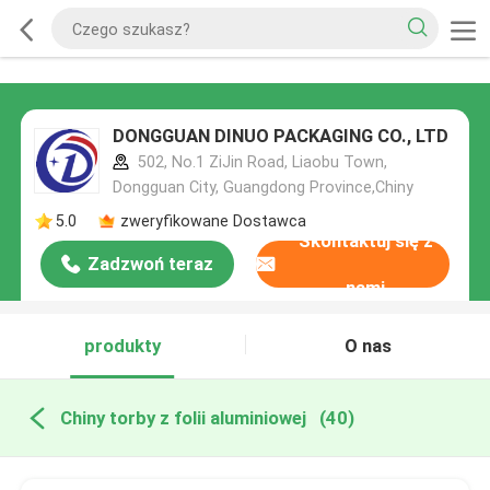
DONGGUAN DINUO PACKAGING CO., LTD
502, No.1 ZiJin Road, Liaobu Town,
Dongguan City, Guangdong Province,Chiny
5.0
zweryfikowane Dostawca
Skontaktuj się z
Zadzwoń teraz
nami
produkty
O nas
Chiny torby z folii aluminiowej
(40)