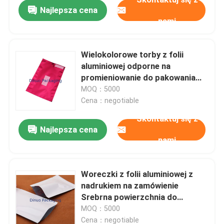
Najlepsza cena
nami
Wielokolorowe torby z folii
aluminiowej odporne na
promieniowanie do pakowania
produktów elektronicznych
MOQ：5000
Cena：negotiable
Skontaktuj się z
Najlepsza cena
nami
Dom
Woreczki z folii aluminiowej z
nadrukiem na zamówienie
Produkty
Srebrna powierzchnia do
pakowania elektronicznego
MOQ：5000
Filmy
Cena：negotiable