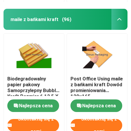
maile z bańkami kraft
(96)
Biodegradowalny
Post Office Using maile
papier pakowy
z bańkami kraft Dowód
Samoprzylepny Bubble
promieniowania
Kraft Rozmiar 6 12,5 X
120x165
19 Do wysyłki
Wielofunkcyjny
Najlepsza cena
Najlepsza cena
Skontaktuj się z
Skontaktuj się z