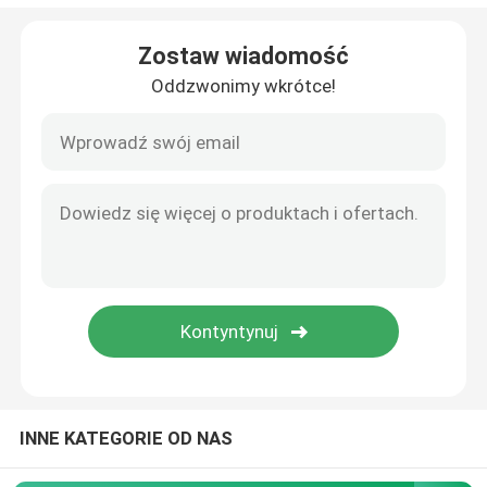
Opakowanie z bibuły
Zostaw wiadomość
Oddzwonimy wkrótce!
Film rozciągający i kurczący
Torby z zamkiem błyskawicznym
Torby ochronne ESD
worek próżniowy z nylonu
Worki z tworzyw sztucznych
INNE KATEGORIE OD NAS
niestandardowe drukowanych wstać woreczki