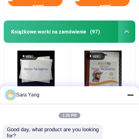
nami
nami
Książkowe worki na zamówienie
(97)
Czteromiernie ciągły
Recyklowalna i pliki
Sara Yang
worek ze szklanego
projektowe AI Koperta
papieru
z papieru glassine
1:26 PM
Najlepsza cena
Najlepsza cena
Good day, what product are you looking 
for?
Skontaktuj się z
Skontaktuj się z