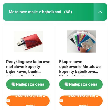
Metalowe maile z bąbelkami
(68)
Recyklingowe kolorowe
Ekspresowe
metalowe koperty
opakowanie Metalowe
bąbelkowe, bańki
koperty bąbelkowe
foliowe Dowody na
Wodoodporne
wilgoć
niestandardowe logo
Najlepsza cena
Najlepsza cena
Skontaktuj się z
Skontaktuj się z
nami
nami