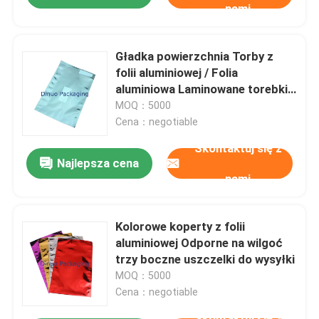
nami
Gładka powierzchnia Torby z
folii aluminiowej / Folia
aluminiowa Laminowane torebki
Odporność na wilgoć
MOQ：5000
Cena：negotiable
Skontaktuj się z
Najlepsza cena
nami
Kolorowe koperty z folii
aluminiowej Odporne na wilgoć
trzy boczne uszczelki do wysyłki
MOQ：5000
Cena：negotiable
Skontaktuj się z