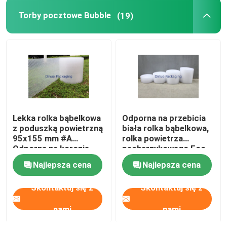
Torby pocztowe Bubble
(19)
torby z folii aluminiowej
Pudełko z nadrukiem
Torby na kolumny powietrza
Lekka rolka bąbelkowa
Odporna na przebicia
z poduszką powietrzną
biała rolka bąbelkowa,
95x155 mm #A
rolka powietrza
Odporna na korozję
pęcherzykowego Eco
Friendly
Najlepsza cena
Najlepsza cena
Skontaktuj się z
Skontaktuj się z
nami
nami