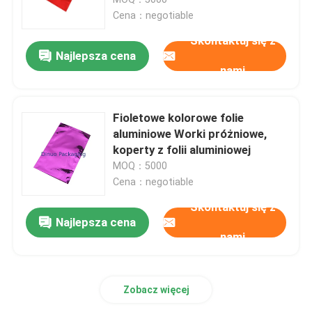
Cena：negotiable
Metalowe maile z bąbelkami
Skontaktuj się z
Najlepsza cena
nami
maile z bańkami kraft
Fioletowe kolorowe folie
Poly Bubble Mailers
aluminiowe Worki próżniowe,
koperty z folii aluminiowej
MOQ：5000
Książkowe worki na zamówienie
Cena：negotiable
Skontaktuj się z
Papierowe koperty wyściełane
Najlepsza cena
nami
Worki foliowe
Zobacz więcej
Papier do pakowania o strukturze plastra miodu