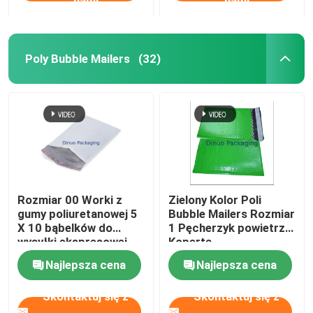
nami
nami
Poly Bubble Mailers
(32)
Rozmiar 00 Worki z
Zielony Kolor Poli
gumy poliuretanowej 5
Bubble Mailers Rozmiar
X 10 bąbelków do
1 Pęcherzyk powietrza
wysyłki ekspresowej
Koperta
Samoprzylepna
Najlepsza cena
Najlepsza cena
uszczelka
Skontaktuj się z
Skontaktuj się z