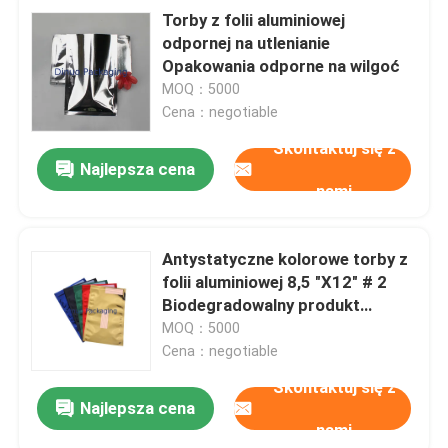
Torby z folii aluminiowej
odpornej na utlenianie
Opakowania odporne na wilgoć
MOQ：5000
Cena：negotiable
Skontaktuj się z
Najlepsza cena
nami
Antystatyczne kolorowe torby z
folii aluminiowej 8,5 "X12" # 2
Biodegradowalny produkt
spożywczy
MOQ：5000
Cena：negotiable
Skontaktuj się z
Najlepsza cena
nami