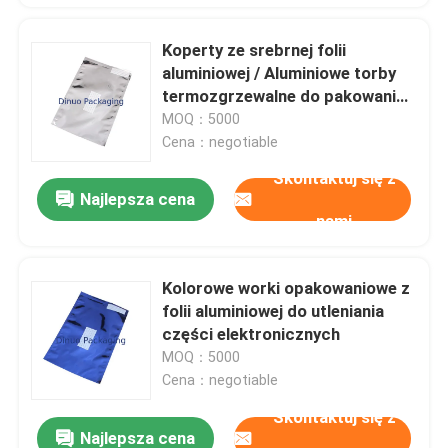
Koperty ze srebrnej folii
aluminiowej / Aluminiowe torby
termozgrzewalne do pakowania
sprzętu
MOQ：5000
Cena：negotiable
Skontaktuj się z
Najlepsza cena
nami
Kolorowe worki opakowaniowe z
folii aluminiowej do utleniania
części elektronicznych
MOQ：5000
Cena：negotiable
Skontaktuj się z
Najlepsza cena