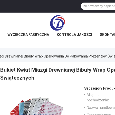
WYCIECZKA FABRYCZNA
KONTROLA JAKOŚCI
SKONTAK
azgi Drewnianej Bibuły Wrap Opakowania Do Pakowania Prezentów Św
Bukiet Kwiat Miazgi Drewnianej Bibuły Wrap 
Świątecznych
Szczegóły Produk
Miejsce
pochodzenia:
Nazwa handlowa