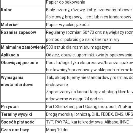
Papier do pakowania
Kolor
Biały, czarny, różowy, żółty, czerwony, różowe z
fioletowy, brązowy, ... ect lub niestandardowy
Materiał
Papier wysokiej jakości
Rozmiar zapasów
Regularny rozmiar: 50*70 cm; największy ro
pomóc ci pokroić go na różne rozmiary
Minimalne zamówienie
500 sztuk dla rozmiaru magazynu
Aplikacja
Odzież, obuwie, upominki, kwiaty, opakowania n
Obowiązujące pole
Poczta/logistyka ekspresowa/branża opakowa
hurtownicy/sprzedawcy w sklepach internetow
Wymagania
Tak, akceptujemy niestandardowy rozmiar, do
niestandardowe
drukowanie.
Zapraszamy do konsultacji z obsługą klient
odpowiemy w ciągu 24 godzin.
Przystań
Port Shenzhen, port Guangzhou, port ZhuHai
Terminy wysyłki
Drogą morską, lotniczą, DHL, FEDEX, EMS, UPS
Sposób płatności
T/T, PAYPAL, karta kredytowa, Alibaba, INNE
Czas dostawy
Mniej 10 dni