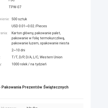
FSC
TPW-07
ienie:
500 sztuk
USD 0.01~0.02 /Pieces
ania:
Karton główny, pakowanie palet,
pakowanie w folię termokurczliwą,
pakowanie luzem, opakowanie niesta
2~10 dni
:
T/T, D/P, D/A, L/C, Western Union
y:
1000 rolek / na tydzień
Do Pakowania Prezentów Świątecznych