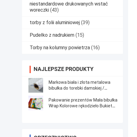
niestandardowe drukowanych wstać
woreczki
(43)
torby z folii aluminiowej
(39)
Pudełko z nadrukiem
(15)
Torby na kolumny powietrza
(16)
NAJLEPSZE PRODUKTY
Markowa biała i złota metalowa
bibułka do torebki damskiej /
biżuterii
Pakowanie prezentów Mała bibułka
Wrap Kolorowe rękodzieło Bukiet
kwiatów Papier do pakowania