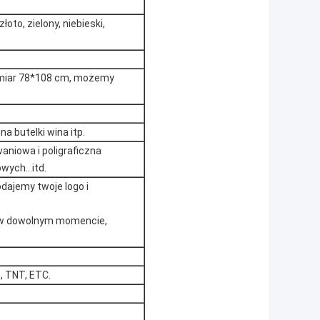
łoto, zielony, niebieski,
zmiar 78*108 cm, możemy
a butelki wina itp.
niowa i poligraficzna
ych...itd.
dajemy twoje logo i
a w dowolnym momencie,
, TNT, ETC.