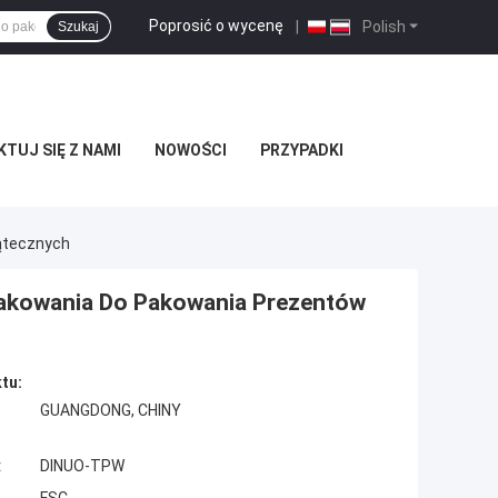
Poprosić o wycenę
|
Polish
Szukaj
TUJ SIĘ Z NAMI
NOWOŚCI
PRZYPADKI
iątecznych
Opakowania Do Pakowania Prezentów
tu:
GUANGDONG, CHINY
:
DINUO-TPW