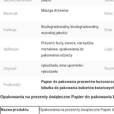
Nazwa handlowa:
DINUO
Słowa
Miazga drzewna
Materiał:
Kolor:
Biodegradowalny, biodegradowalny,
Funkcja:
Druk:
wysokiej jakości
Prezent, buty, owoce, narzędzia
Aplikacja:
metalowe, opakowania do
Logo:
pakowania odzieży
rękodzieło, inne upominki i
Używać:
Rozmi
rękodzieło
Papier do pakowania prezentów bożonaro
Podkreślić:
bibułka do pakowania bukietów kwiatowyc
Opakowania na prezenty świąteczne Papier do pakowania 
Nazwa produktu
Opakowania na prezenty świąteczne Papier d